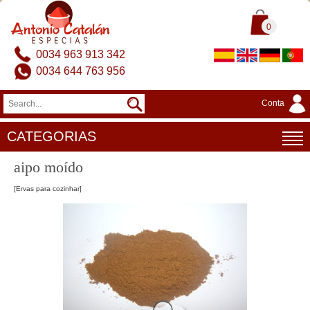
0
0034 963 913 342
0034 644 763 956
Conta
CATEGORIAS
aipo moído
[Ervas para cozinhar]