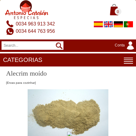
0
0034 963 913 342
0034 644 763 956
Conta
CATEGORIAS
Alecrim moído
[Ervas para cozinhar]