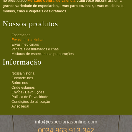
no prestigiado
Mercado Central de València
. Aqui você encontrará uma
grande variedade de especiarias, ervas para cozinhar, ervas medicinais,
molhos, chás e vegetais desidratados.
Nossos produtos
Especiarias
Ervas para cozinhar
Ervas medicinais
Vegetais desidratados e chás
Misturas de especiarias e preparações
Informação
Nossa história
Contacte-nos
Sobre nós
Onde estamos
Envíos / Devoluções
Política de Privacidade
Condições de utilização
Aviso legal
info@especiariasonline.com
0034 963 913 342