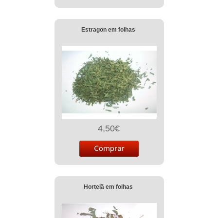
Estragon em folhas
4,50€
Hortelã em folhas