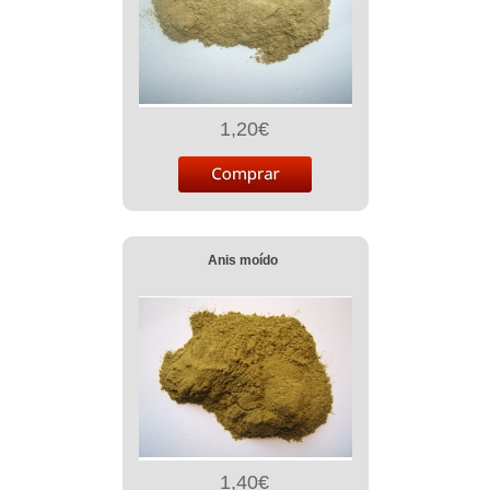
1,20€
Anis moído
1,40€