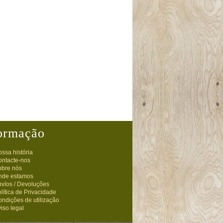
ormação
ssa história
ontacte-nos
obre nós
nde estamos
víos / Devoluções
lítica de Privacidade
ndições de utilização
iso legal