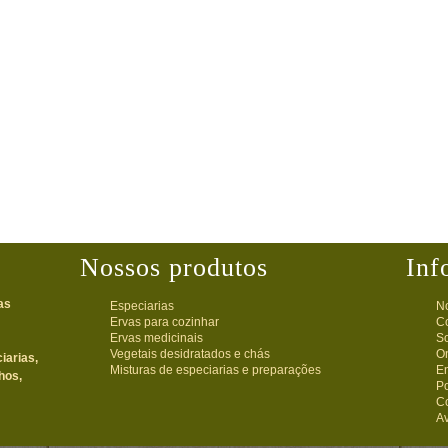
Nossos produtos
Inf
as
Especiarias
No
Ervas para cozinhar
C
Ervas medicinais
S
Vegetais desidratados e chás
O
iarias,
Misturas de especiarias e preparações
En
hos,
Po
Co
Av