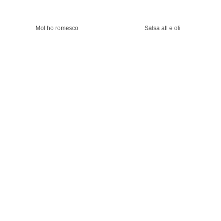
Mol ho romesco
Salsa all e oli