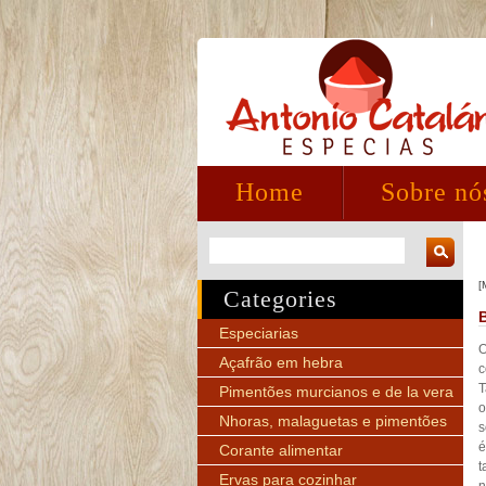
Home
Sobre nó
[
Categories
Especiarias
O
Açafrão em hebra
c
T
Pimentões murcianos e de la vera
o
Nhoras, malaguetas e pimentões
s
é
Corante alimentar
t
Ervas para cozinhar