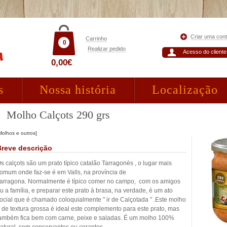
Criar uma con
Carrinho
0
Realizar pedido
Acesso do cliente
0,00€
s
Nossa história
Localização
Molho Calçots 290 grs
Molhos e outros]
Breve descrição
s calçots são um prato típico catalão Tarragonès , o lugar mais
omum onde faz-se é em Valls, na província de
arragona. Normalmente é típico comer no campo, com os amigos
u a família, e preparar este prato à brasa, na verdade, é um ato
ocial que é chamado coloquialmente " ir de Calçotada " .Este molho
 de textura grossa é ideal este complemento para este prato, mas
ambém fica bem com carne, peixe e saladas. É um molho 100%