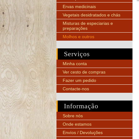
n
Ervas medicinais
Vegetais desidratados e chás
Misturas de especiarias e
preparações
Molhos e outros
Serviços
Minha conta
Ver cesto de compras
Fazer um pedido
Contacte-nos
Informação
Sobre nós
Onde estamos
Envíos / Devoluções