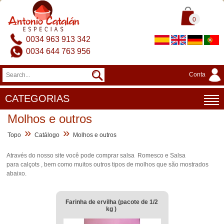
0
0034 963 913 342
0034 644 763 956
Conta
CATEGORIAS
Molhos e outros
»
»
Topo
Catálogo
Molhos e outros
Através do nosso site você pode comprar salsa Romesco e Salsa
para calçots , bem como muitos outros tipos de molhos que são mostrados
abaixo.
Farinha de ervilha (pacote de 1/2
kg )