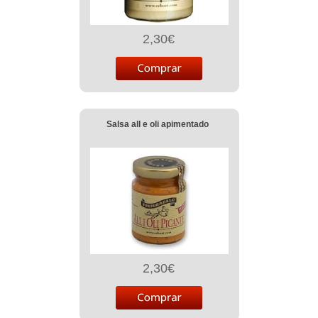
2,30€
Salsa all e oli apimentado
2,30€