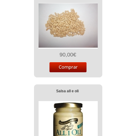
90,00€
Salsa all e oli