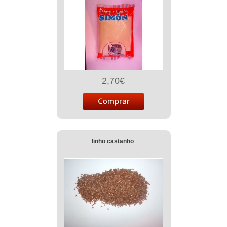
2,70€
linho castanho