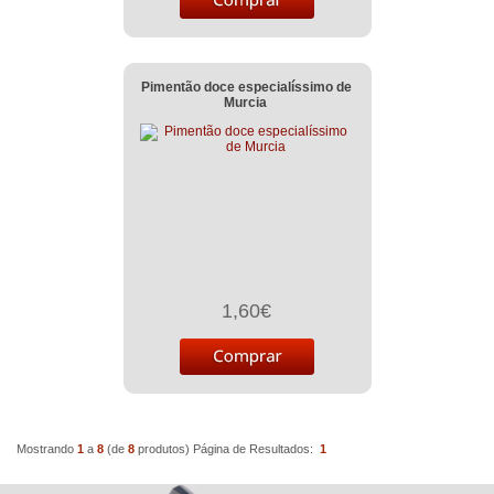
Pimentão doce especialíssimo de
Murcia
1,60€
Mostrando
1
a
8
(de
8
produtos)
Página de Resultados:
1